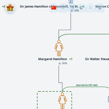
+6
Sir James Hamilton of Broomhill, 1st Bt.
+6
Marion C
逝: 1658
Margaret Hamilton
+1
Sir Walter Steua
出: 1610
Married 22/3月/1665