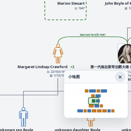
Marion Steuart
John Boyle of 
出: 1647
逝: 7
Married 19/4月/1687
Margaret Lindsay-Crawford
+2
第一代格拉斯哥伯爵大衛·
出: 22/10月/1667
出: 1/1月/1666 Kelburn C
×
逝: 1/1月/1695
逝: 1/1月/1733 Fa
小地图
英国上议院议员, 英國上議
nknown son Boyle
unknown daughter Boyle
unkn