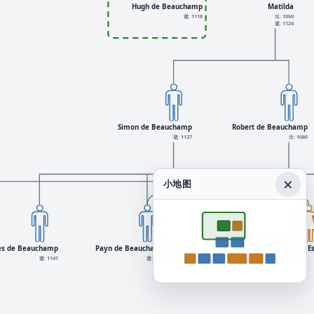
Hugh de Beauchamp
Matilda
逝: 1118
出: 1050
逝: 1124
Simon de Beauchamp
Robert de Beauchamp
逝: 1137
出: 1080
×
小地图
es de Beauchamp
Payn de Beauchamp
+1
Rohese de Vere, Countess of E
逝: 1147
逝: 1155