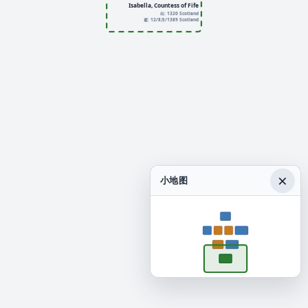
Isabella, Countess of Fife
出: 1320 Scotland
逝: 12/8月/1389 Scotland
×
小地图