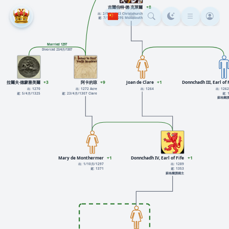
吉爾伯特·德·克萊爾
+8
出: 2/9月/1243 Christchurch
逝: 7/12月/1295 Monmouth
Married 1297
Divorced 23/4月/1307
拉爾夫·德蒙塞美爾
+3
阿卡的琼
+9
Joan de Clare
+1
Donnchadh III, Earl of 
出: 1270
出: 1272 Acre
出: 1264
出: 1262 
逝: 5/4月/1325
逝: 23/4月/1307 Clare
逝: 
蘇格蘭
Mary de Monthermer
+1
Donnchadh IV, Earl of Fife
+1
出: 1/10月/1297
出: 1289
逝: 1371
逝: 1353
蘇格蘭護國主