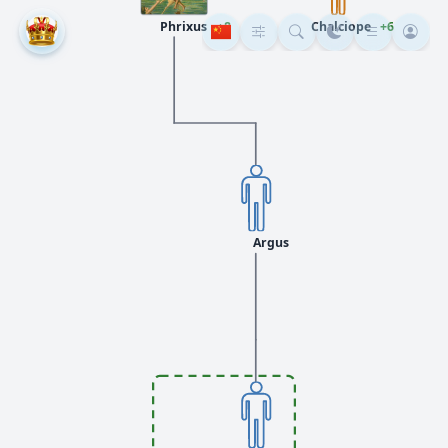
Phrixus
+8
Chalciope
+6
Argus