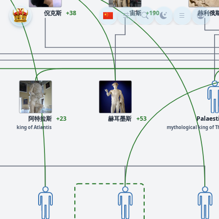
倪克斯
+38
宙斯
+190
赫利俄
阿特拉斯
+23
赫耳墨斯
+53
Palaest
king of Atlantis
mythological king of T