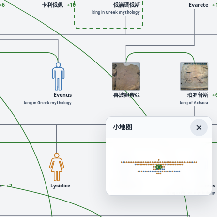
+6
卡利俄佩
+10
俄諾瑪俄斯
Evarete
+
king in Greek mythology
Evenus
喜波妲蜜亞
珀罗普斯
+
king in Greek mythology
king of Achaea
×
小地图
n
+2
Lysidice
Dimoetes
Alcaeus
king in Greek mythology