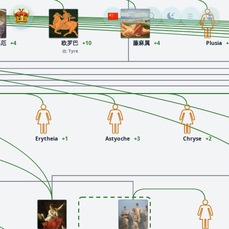
那厄
+4
欧罗巴
+10
藤麻属
+4
Plusia
出: Tyre
Erytheia
+1
Astyoche
+3
Chryse
+2